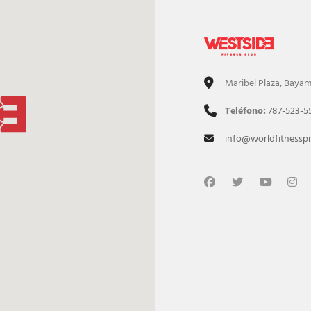
ver Sneakers
Maribel Plaza, Baya
Teléfono:
787-523-5
info@worldfitnessp