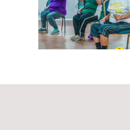
GYM Puerto Rico
Silve