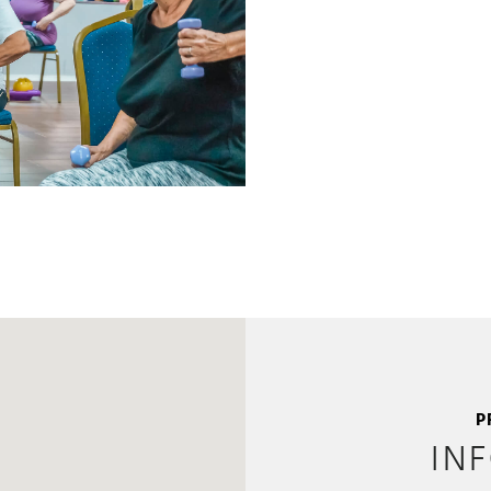
P
IN
r Sneakers
WFC Puerto Rico