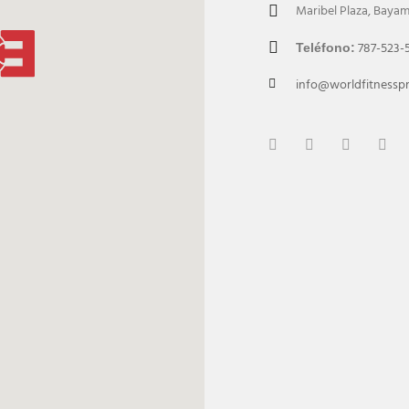
Maribel Plaza, Baya
787-523-
Teléfono:
info@worldfitnessp