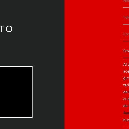
TO
Al 
ace
gim
tar
Partners
de 
WSFC
cu
»
de 
Ay
nu
Pol