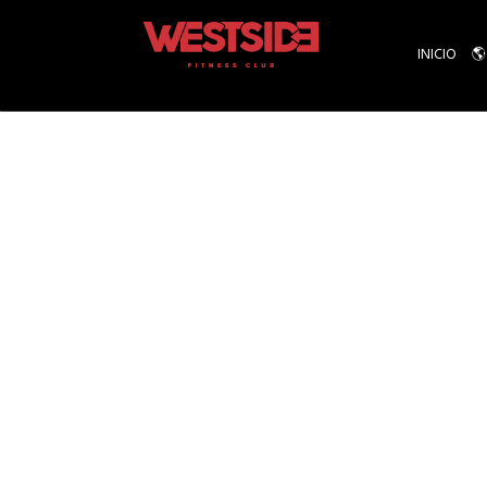
INICIO
🌎