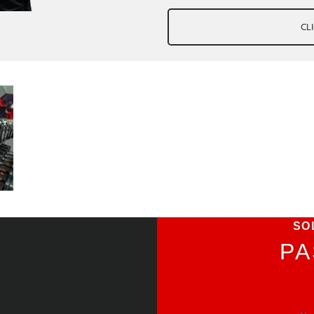
CL
SO
P